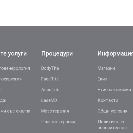
те услуги
Процедури
Информаци
овенерология
BodyTite
Магазин
охирургия
FaceTite
Екип
г
AccuTite
Етична комисия
йдж
LaseMD
Контакти
ми със скалпа
Мезотерапия
Общи условия
Плазмо терапия
Политика за
поверителност