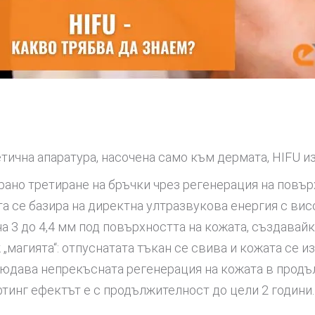
тична апаратура, насочена само към дермата, HIFU 
ано третиране на бръчки чрез регенерация на повъ
та се базира на директна ултразвукова енергия с вис
а 3 до 4,4 мм под повърхността на кожата, създавайк
ж „магията“: отпуснатата тъкан се свива и кожата се
юдава непрекъсната регенерация на кожата в продъл
ифтинг ефектът е с продължителност до цели 2 години.