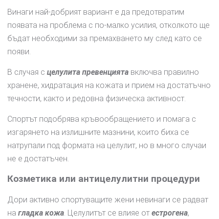
Винаги най-добрият вариант е да предотвратим
появата на проблема с по-малко усилия, отколкото ще
бъдат необходими за премахването му след като се
появи.
В случая с
целулита превенцията
включва правилно
хранене, хидратация на кожата и прием на достатъчно
течности, както и редовна физическа активност.
Спортът подобрява кръвообращението и помага с
изгарянето на излишните мазнини, които биха се
натрупали под формата на целулит, но в много случаи
не е достатъчен.
Козметика или антицелулитни процедури
Дори активно спортуващите жени невинаги се радват
на
гладка кожа
. Целулитът се влияе от
естрогена
,