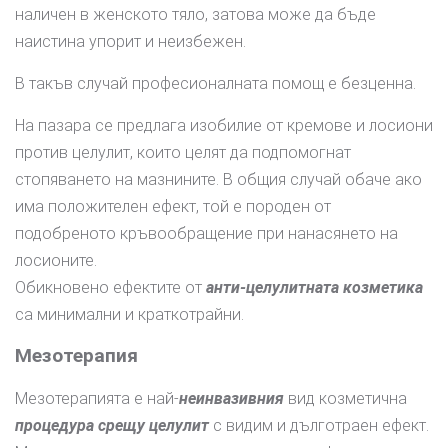
наличен в женското тяло, затова може да бъде
наистина упорит и неизбежен.
В такъв случай професионалната помощ е безценна.
На пазара се предлага изобилие от кремове и лосиони
против целулит, които целят да подпомогнат
стопяването на мазнините. В общия случай обаче ако
има положителен ефект, той е породен от
подобреното кръвообращение при нанасянето на
лосионите.
Обикновено ефектите от
анти-целулитната козметика
са минимални и краткотрайни.
Мезотерапия
Мезотерапията е най-
неинвазивния
вид козметична
процедура срещу целулит
с видим и дълготраен ефект.