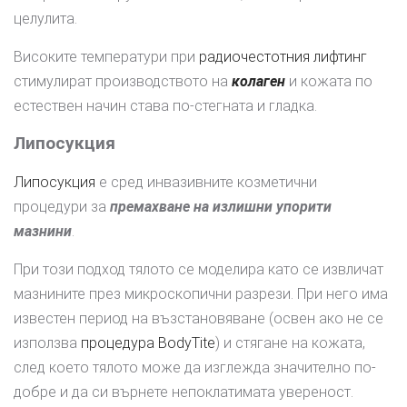
целулита.
Високите температури при
радиочестотния лифтинг
стимулират производството на
колаген
и кожата по
естествен начин става по-стегната и гладка.
Липосукция
Липосукция
е сред инвазивните козметични
процедури за
премахване на излишни упорити
мазнини
.
При този подход тялото се моделира като се извличат
мазнините през микроскопични разрези. При него има
известен период на възстановяване (освен ако не се
използва
процедура BodyTite
) и стягане на кожата,
след което тялото може да изглежда значително по-
добре и да си върнете непоклатимата увереност.