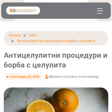
Начало
Блог
Антицелулитни процедури и борба с целулита
Антицелулитни процедури и
борба с целулита
От
Екипът на Estetics & Dermatology
септември 20, 2022