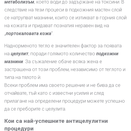
метаболизъм
, което води до задържане на токсини. В
следствие на тези процеси в подкожния мастен слой
се натрупват мазнини, които се изтикват в горния слой
на кожата и придават познатия неравен вид на
„
портокаловата кожа
“.
Наднорменото тегло е значителен фактор за появата
на
целулит
, поради голямото количество
подкожни
мазнини
. За съжаление обаче всяка жена е
застрашена от този проблем, независимо от теглото и
типа на тялото ѝ.
Всеки проблем има своето решение и не бива да се
отчайвате, тъй като с известни усилия и след
прилагане на определени процедури можете успешно
да се преборите с целулита.
Кои са най-успешните антицелулитни
процедури