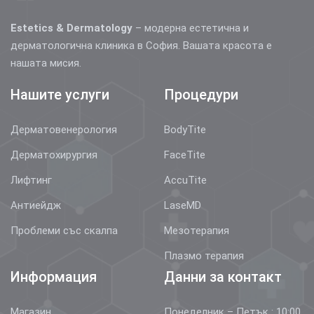
Estetics & Dermatology
– модерна естетична и
дерматологична клиника в София. Вашата красота е
нашата мисия.
Нашите услуги
Процедури
Дерматовенерология
BodyTite
Дерматохирургия
FaceTite
Лифтинг
AccuTite
Антиейдж
LaseMD
Проблеми със скалпа
Мезотерапия
Плазмо терапия
Информация
Данни за контакт
Магазин
Понеделник – Петък : 10:00