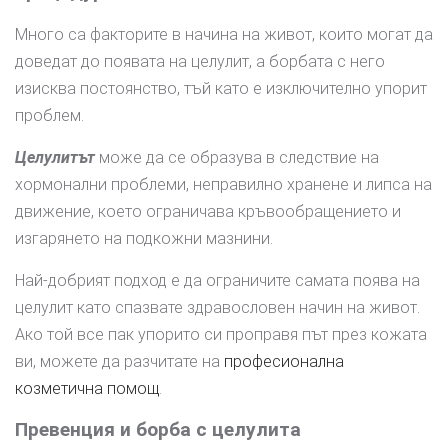
Много са факторите в начина на живот, които могат да
доведат до появата на целулит, а борбата с него
изисква постоянство, тъй като е изключително упорит
проблем.
Целулитът
може да се образува в следствие на
хормонални проблеми, неправилно хранене и липса на
движение, което ограничава кръвообращението и
изгарянето на подкожни мазнини.
Най-добрият подход е да ограничите самата поява на
целулит като спазвате здравословен начин на живот.
Ако той все пак упорито си проправя път през кожата
ви, можете да разчитате на
професионална
козметична помощ
.
Превенция и борба с целулита