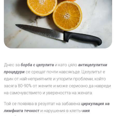
Днес за
борба с целулита
и като цяло
антицелулитни
процедури
се срещат почти навсякъде. Целулитът е
един от най-неприятните и упорити проблеми, който
засяга 80-90% от жените и може сериозно да навреди
на самочувствието и увереността на жената.
Той се появява в резултат на забавена
циркулация на
лимфната течност
и нарушения в клетъч
ния