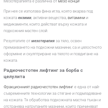
Мезотерапията е различна от
мезо конци
!
При нея се използва фина игла, която вкарва под
кожата
ензими
, активни вещества,
витамини
и
медикаменти, които действат върху кожата и
подкожния мастен слой.
Резултатите от
мезотерапия
за тяло, освен
премахването на подкожни мазнини, са и цялостното
оформяне и скулптриране на тялото и повдигане на
кожата.
Радиочестотен лифтинг за борба с
целулита
Фракционният радиочестотен лифтинг
е една от най-
съвременните технологии за стягане и подмладяване
на кожата. Тя обработва подкожната мастна тъкан и
отстранява натрупаните мазнини, които причиняват