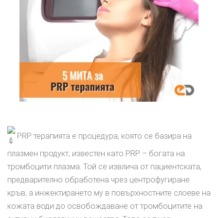
PRP терапията е процедура, която се базира на
плазмен продукт, известен като PRP – богата на
тромбоцити плазма. Той се извлича от пациентската,
предварително обработена чрез центрофугиране
кръв, а инжектирането му в повърхностните слоеве на
кожата води до освобождаване от тромбоцитите на