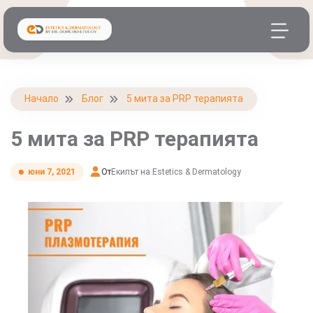
Начало
Блог
5 мита за PRP терапията
5 мита за PRP терапията
От
Екипът на Estetics & Dermatology
юни 7, 2021