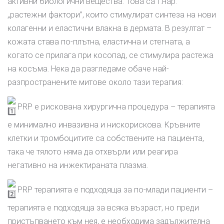
активни биологични вещества. Това са т.нар.
„растежни фактори”, които стимулират синтеза на нови
колагенни и еластични влакна в дермата. В резултат –
кожата става по-плътна, еластична и стегната, a
когато се прилага при косопад, се стимулира растежа
на косъма. Нека да разгледаме обаче най-
разпространените митове около тази терапия:
PRP е рискована хирургична процедура – терапията
е минимално инвазивна и нискорискова. Кръвните
клетки и тромбоцитите са собствените на пациента,
така че тялото няма да отхвърли или реагира
негативно на инжектираната плазма.
PRP терапията е подходяща за по-млади пациенти –
терапията е подходяща за всяка възраст, но преди
пристъпването към нея, е необходима задължителна