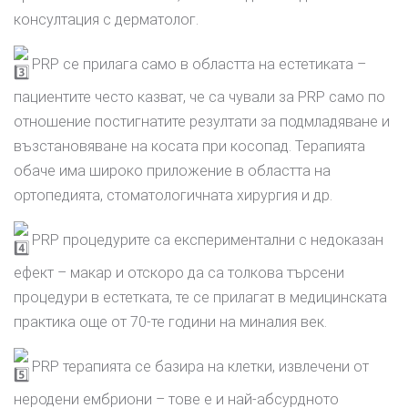
консултация с дерматолог.
PRP се прилага само в областта на естетиката –
пациентите често казват, че са чували за PRP само по
отношение постигнатите резултати за подмладяване и
възстановяване на косата при косопад. Терапията
обаче има широко приложение в областта на
ортопедията, стоматологичната хирургия и др.
PRP процедурите са експериментални с недоказан
ефект – макар и отскоро да са толкова търсени
процедури в естетката, те се прилагат в медицинската
практика още от 70-те години на миналия век.
PRP терапията се базира на клетки, извлечени от
неродени ембриони – тове е и най-абсурдното