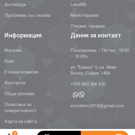
Антиейдж
LaseMD
Проблеми със скалпа
Мезотерапия
Плазмо терапия
Информация
Данни за контакт
Магазин
Понеделник – Петък : 10:00
– 18:00ч.
Екип
ул. “Балша” 5, кв. Иван
Етична комисия
Вазов, София 1408
Контакти
+359 885 566 650
Общи условия
Политика за
estederm2018@gmail.com
поверителност
Карта на сайта
0