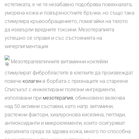
естетиката, е че тя незабавно подобрява повяхналата,
уморена кожа и повърхностните бръчки, но също така
стимулира кръвообращението, помагайки на тялото
да изхвърли вредните токсини. Мезотерапията
успешно се справя и със състоянията на
хиперпигментация.
Мезотерапевтичните витаминни коктейли
стимулират фибробластите в клетките да произвеждат
повече
колаген
в борбата с признаците на стареене.
Списъкът с инжектирани полезни ингредиенти,
използвани при
мезотерапия
, обикновено включва
над 50 активни съставки, като напр. витамини,
растежни фактори, хиалуронова киселина, пептиди,
антиоксиданти и микроелементи, които осигуряват
идеалната среда за здрава кожа, много по-способна