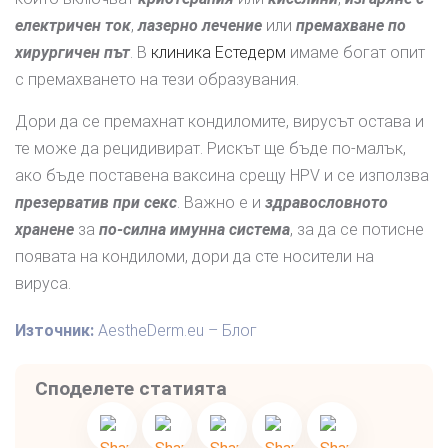
електричен ток
,
лазерно лечение
или
премахване по
хирургичен път
. В
клиника Естедерм
имаме богат опит
с премахването на тези образувания.
Дори да се премахнат кондиломите, вирусът остава и
те може да рецидивират. Рискът ще бъде по-малък,
ако бъде поставена ваксина срещу HPV и се използва
презерватив при секс
. Важно е и
здравословното
хранене
за
по-силна имунна система
, за да се потисне
появата на кондиломи, дори да сте носители на
вируса.
Източник:
AestheDerm.eu – Блог
Споделете статията