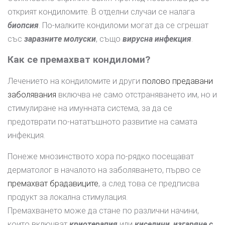
открият кондиломите. В отделни случаи се налага
биопсия
. По-малките кондиломи могат да се сгрешат
със
заразните молуски
, също
вирусна инфекция
.
Как се премахват кондиломи?
Лечението на кондиломите и други
полово предавани
заболявания
включва не само отстраняването им, но и
стимулиране на имунната система, за да се
предотврати по-нататъшното развитие на самата
инфекция.
Понеже мнозинството хора по-рядко посещават
дерматолог в началото на заболяването, първо се
премахват брадавиците
, а след това се предписва
продукт за локална стимулация.
Премахването може да стане по различни начини,
които включват
криотерапия
или
киселини
,
изгаряне с