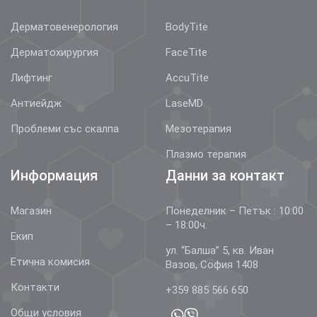
Дерматовенерология
BodyTite
Дерматохирургия
FaceTite
Лифтинг
AccuTite
Антиейдж
LaseMD
Проблеми със скалпа
Мезотерапия
Плазмо терапия
Информация
Данни за контакт
Магазин
Понеделник – Петък : 10:00
– 18:00ч.
Екип
ул. “Балша” 5, кв. Иван
Етична комисия
Вазов, София 1408
Контакти
+359 885 566 650
Общи условия