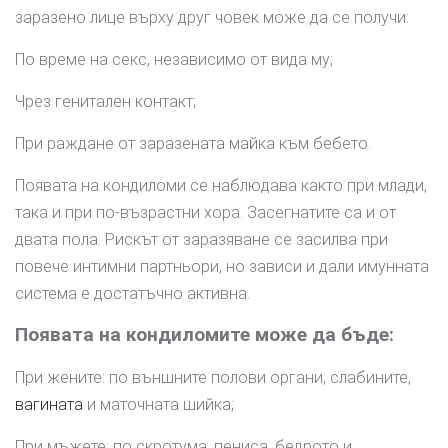
заразено лице върху друг човек може да се получи:
По време на секс, независимо от вида му;
Чрез генитален контакт;
При раждане от заразената майка към бебето.
Появата на кондиломи се наблюдава както при млади,
така и при по-възрастни хора. Засегнатите са и от
двата пола. Рискът от заразяване се засилва при
повече интимни партньори, но зависи и дали имунната
система е достатъчно активна.
Появата на кондиломите може да бъде:
При жените: по външните полови органи, слабините,
вагината
и маточната шийка;
При мъжете: по скротума, пениса, бедрото и