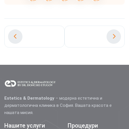
Estetics & Dermatology
– модерна естетична и
дерматологична клиника в София. Вашата красота е
нашата мисия.
Нашите услуги
Процедури