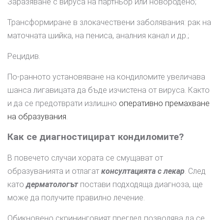
Заразяване с вируса на партньор или новородено;
Трансформиране в злокачествени заболявания: рак на
маточната шийка, на пениса, аналния канал и др.;
Рецидив.
По-ранното установяване на кондиломите увеличава
шанса лигавицата да бъде изчистена от вируса. Както
и да се предотврати излишно
оперативно премахване
на образувания
.
Как се диагностицират кондиломите?
В повечето случаи хората се смущават от
образуванията и отлагат
консултацията с лекар
. След
като
дерматологът
постави подходяща диагноза, ще
може да получите правилно лечение.
Обикновено скрининговият преглед позволява да се