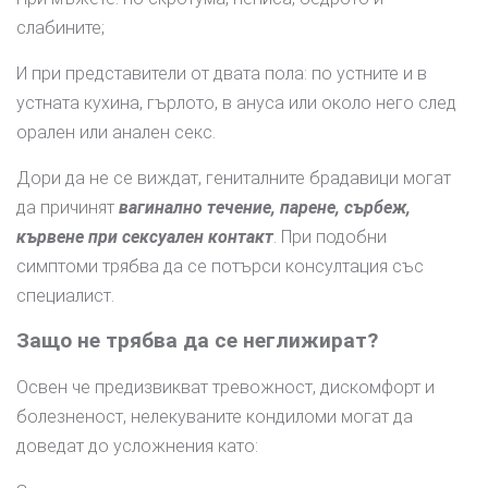
слабините;
И при представители от двата пола: по устните и в
устната кухина, гърлото, в ануса или около него след
орален или анален секс.
Дори да не се виждат, гениталните брадавици могат
да причинят
вагинално течение, парене, сърбеж,
кървене при сексуален контакт
. При подобни
симптоми трябва да се потърси консултация със
специалист.
Защо не трябва да се неглижират?
Освен че предизвикват тревожност, дискомфорт и
болезненост, нелекуваните кондиломи могат да
доведат до усложнения като: