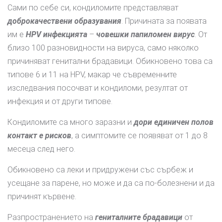
Сами по себе си, кондиломите представляват
доброкачествени образувания
. Причината за появата
им е
HPV инфекцията
–
човешки папиломен вирус
. От
близо 100 разновидности на вируса, само няколко
причиняват генитални брадавици. Обикновено това са
типове 6 и 11 на HPV, макар че съвременните
изследвания посочват и кондиломи, резултат от
инфекция и от други типове.
Кондиломите са много заразни и
дори единичен полов
контакт е рисков
, а симптомите се появяват от 1 до 8
месеца след него.
Обикновено са леки и придружени със сърбеж и
усещане за парене, но може и да са по-болезнени и да
причинят кървене.
Разпространението на
гениталните брадавици
от