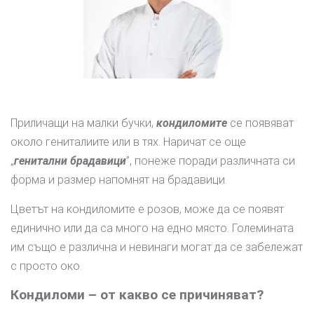
Приличащи на малки бучки,
кондиломите
се появяват
около гениталиите или в тях. Наричат се още
„
генитални брадавици
”, понеже поради различната си
форма и размер напомнят на брадавици.
Цветът на кондиломите е розов, може да се появят
единично или да са много на едно място. Големината
им също е различна и невинаги могат да се забележат
с просто око.
Кондиломи – от какво се причиняват?