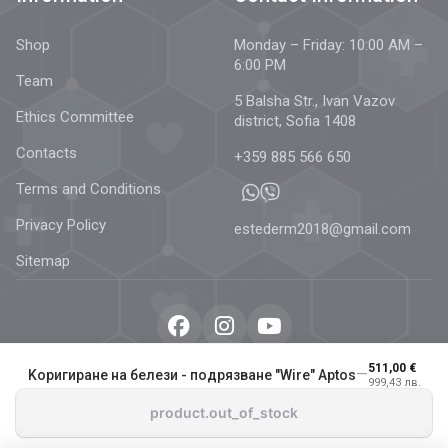
Shop
Monday – Friday: 10:00 AM –
6:00 PM
Team
5 Balsha Str., Ivan Vazov
Ethics Committee
district, Sofia 1408
Contacts
+359 885 566 650
Terms and Conditions
Privacy Policy
estederm2018@gmail.com
Sitemap
© 2026 Estetics & Dermatology –
AestheDerm.eu
| All rights
511,00 €
—
Kоригиране на белези - подрязване "Wire" Aptos
999,43 лв.
reserved.
product.out_of_stock