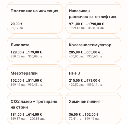
Поставяне на инжекция
Инвазивен
радиочестотен лифтинг
20,00 €
971,00 €
-
1790,00 €
39,12 лв.
1899,11 лв.
3500,94 лв.
Липолиза
Колагеностимулатор
128,00 €
-
179,00 €
205,00 €
-
665,00 €
250,35 лв.
350,09 лв.
400,95 лв.
1300,63 лв.
Мезотерапии
HI-FU
102,00 €
-
511,00 €
215,00 €
-
971,00 €
199,49 лв.
999,43 лв.
420,50 лв.
1899,11 лв.
CO2 лазер - третиране
Химичен пилинг
на стрии
184,00 €
-
614,00 €
36,00 €
-
102,00 €
359,87 лв.
1200,88 лв.
70,41 лв.
199,49 лв.