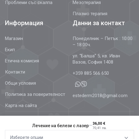
Проблеми със скалпа
Мезотерапия
Плазмо терапия
Информация
Данни за контакт
Магазин
Понеделник – Петък : 10:00
– 18:00ч.
Екип
ул. “Балша” 5, кв. Иван
Етична комисия
Вазов, София 1408
Контакти
+359 885 566 650
Общи условия
Политика за поверителност
estederm2018@gmail.com
Карта на сайта
36,00 €
—
Лечение на белези с лазер
70,41 лв.
© 2026 Estetics & Dermatology –
AestheDerm.eu
| Всички
Изберете опции