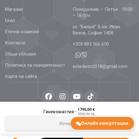
Магазин
Понеделник – Петък : 10:00
– 18:00ч.
Екип
ул. “Балша” 5, кв. Иван
Етична комисия
Вазов, София 1408
Контакти
+359 885 566 650
Общи условия
Политика за поверителност
estederm2018@gmail.com
Карта на сайта
© 2026 Estetics & Dermatology –
AestheDerm.eu
| Всички
1790,00 €
—
Гинекомастия
3500,94 лв.
права запазени.
Онлайн консултации
Изчерпан