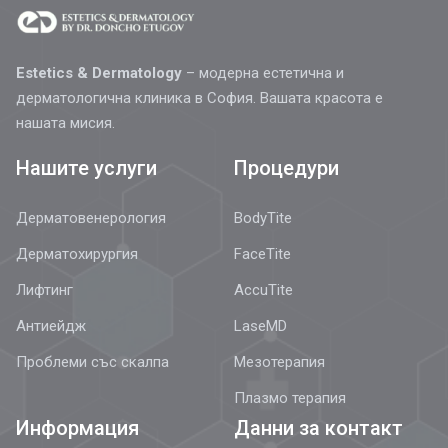
Estetics & Dermatology
– модерна естетична и
дерматологична клиника в София. Вашата красота е
нашата мисия.
Нашите услуги
Процедури
Дерматовенерология
BodyTite
Дерматохирургия
FaceTite
Лифтинг
AccuTite
Антиейдж
LaseMD
Проблеми със скалпа
Мезотерапия
Плазмо терапия
Информация
Данни за контакт