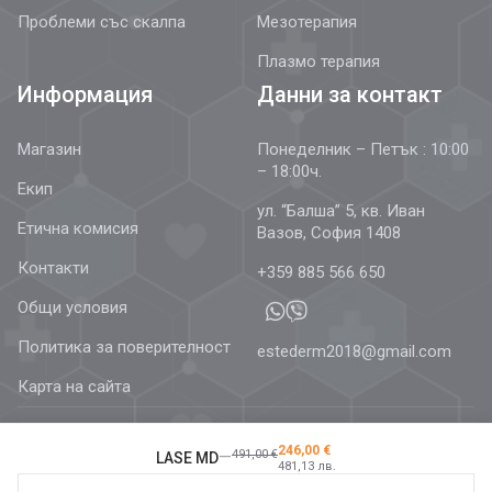
Проблеми със скалпа
Мезотерапия
Плазмо терапия
Информация
Данни за контакт
Магазин
Понеделник – Петък : 10:00
– 18:00ч.
Екип
ул. “Балша” 5, кв. Иван
Етична комисия
Вазов, София 1408
Контакти
+359 885 566 650
Общи условия
Политика за поверителност
estederm2018@gmail.com
Карта на сайта
246,00 €
—
491,00 €
LASE MD
481,13 лв.