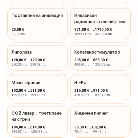
Поставяне на инжекция
Инвазивен
радиочестотен лифтинг
20,00 €
971,00 €
-
1790,00 €
39,12 лв.
1899,11 лв.
3500,94 лв.
Липолиза
Колагеностимулатор
128,00 €
-
179,00 €
205,00 €
-
665,00 €
250,35 лв.
350,09 лв.
400,95 лв.
1300,63 лв.
Мезотерапии
HI-FU
102,00 €
-
511,00 €
215,00 €
-
971,00 €
199,49 лв.
999,43 лв.
420,50 лв.
1899,11 лв.
CO2 лазер - третиране
Химичен пилинг
на стрии
184,00 €
-
614,00 €
36,00 €
-
102,00 €
359,87 лв.
1200,88 лв.
70,41 лв.
199,49 лв.