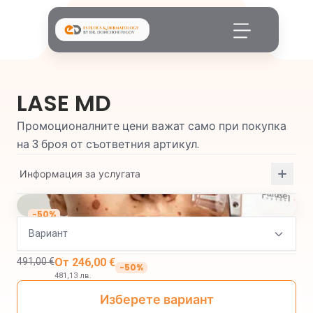
LASE MD
Промоционалните цени важат само при покупка
на 3 броя от съответния артикул.
Информация за услугата
-
50
%
Вариант
491,00 €
От
246,00 €
-
50
%
481,13 лв.
Изберете вариант