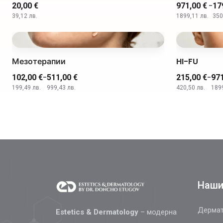
-
20,00 €
971,00 €
17
39,12 лв.
1899,11 лв.
350
Мезотерапии
HI-FU
-
-
102,00 €
511,00 €
215,00 €
971
199,49 лв.
999,43 лв.
420,50 лв.
1899
Наши
Дермат
Estetics & Dermatology
– модерна