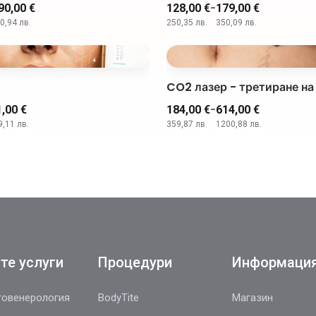
-
90,00 €
128,00 €
179,00 €
0,94 лв.
250,35 лв.
350,09 лв.
CO2 лазер - третиране на
-
,00 €
184,00 €
614,00 €
,11 лв.
359,87 лв.
1200,88 лв.
те услуги
Процедури
Информаци
овенерология
BodyTite
Магазин