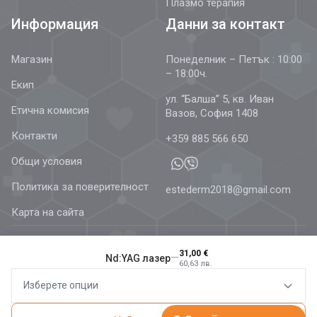
Плазмо терапия
Информация
Данни за контакт
Магазин
Понеделник – Петък : 10:00
– 18:00ч.
Екип
ул. “Балша” 5, кв. Иван
Етична комисия
Вазов, София 1408
Контакти
+359 885 566 650
Общи условия
Политика за поверителност
estederm2018@gmail.com
Карта на сайта
31,00 €
—
Nd:YAG лазер
60,63 лв.
© 2026 Estetics & Dermatology –
AestheDerm.eu
| Всички
Изберете опции
права запазени.