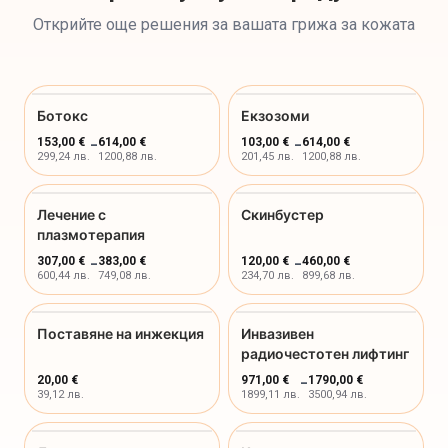
Открийте още решения за вашата грижа за кожата
Ботокс
Екзозоми
153,00 €
-
614,00 €
103,00 €
-
614,00 €
299,24 лв.
1200,88 лв.
201,45 лв.
1200,88 лв.
Лечение с
Скинбустер
плазмотерапия
307,00 €
-
383,00 €
120,00 €
-
460,00 €
600,44 лв.
749,08 лв.
234,70 лв.
899,68 лв.
Поставяне на инжекция
Инвазивен
радиочестотен лифтинг
20,00 €
971,00 €
-
1790,00 €
39,12 лв.
1899,11 лв.
3500,94 лв.