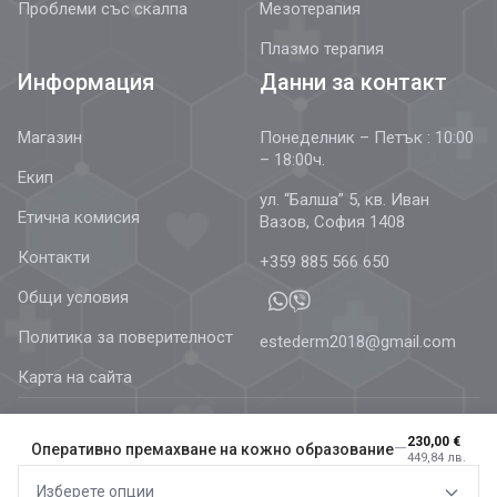
Проблеми със скалпа
Мезотерапия
Плазмо терапия
Информация
Данни за контакт
Магазин
Понеделник – Петък : 10:00
– 18:00ч.
Екип
ул. “Балша” 5, кв. Иван
Етична комисия
Вазов, София 1408
Контакти
+359 885 566 650
Общи условия
Политика за поверителност
estederm2018@gmail.com
Карта на сайта
230,00 €
—
Оперативно премахване на кожно образование
449,84 лв.
© 2026 Estetics & Dermatology –
AestheDerm.eu
| Всички
Изберете опции