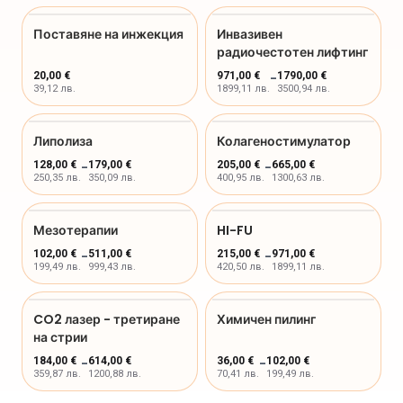
Поставяне на инжекция
Инвазивен
радиочестотен лифтинг
20,00 €
971,00 €
-
1790,00 €
39,12 лв.
1899,11 лв.
3500,94 лв.
Липолиза
Колагеностимулатор
128,00 €
-
179,00 €
205,00 €
-
665,00 €
250,35 лв.
350,09 лв.
400,95 лв.
1300,63 лв.
Мезотерапии
HI-FU
102,00 €
-
511,00 €
215,00 €
-
971,00 €
199,49 лв.
999,43 лв.
420,50 лв.
1899,11 лв.
CO2 лазер - третиране
Химичен пилинг
на стрии
184,00 €
-
614,00 €
36,00 €
-
102,00 €
359,87 лв.
1200,88 лв.
70,41 лв.
199,49 лв.