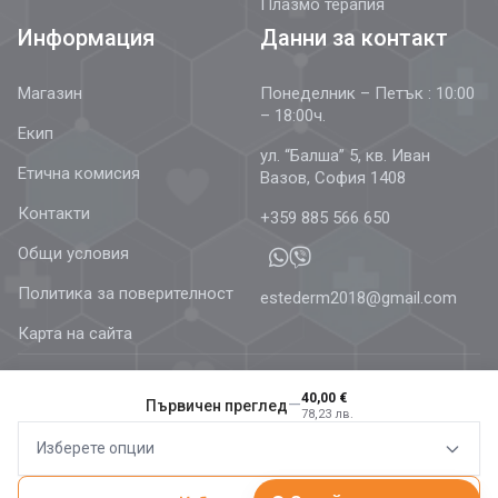
Плазмо терапия
Информация
Данни за контакт
Магазин
Понеделник – Петък : 10:00
– 18:00ч.
Екип
ул. “Балша” 5, кв. Иван
Етична комисия
Вазов, София 1408
Контакти
+359 885 566 650
Общи условия
Политика за поверителност
estederm2018@gmail.com
Карта на сайта
40,00 €
—
Първичен преглед
78,23 лв.
© 2026 Estetics & Dermatology –
AestheDerm.eu
| Всички
Изберете опции
права запазени.