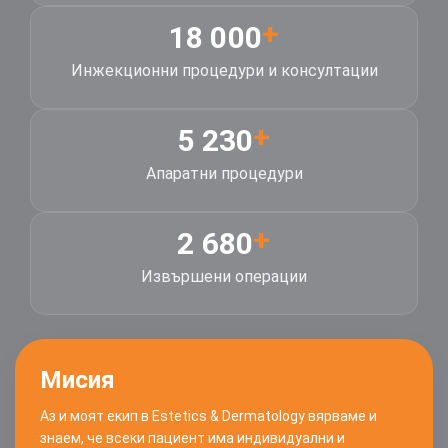
+
18 000
Инжекционни процедури и консултации
+
5 230
Апаратни процедури
+
2 680
Извършени операции
Мисия
Аз и моят екип в Estetics & Dermatology вярваме и
знаем, че всеки пациент има индивидуални и