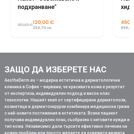
хидратация"
мез
460,00 €
50,0
899,68 лв.
97,79 л
ЗАЩО ДА ИЗБЕРЕТЕ НАС
AestheDerm.eu – модерна естетична и дерматологична
клиника в София – вярваме, че красивата кожа е резултат
от експертиза, индивидуален подход и висок клас
технологии. Нашият екип от сертифицирани дерматолози,
козметици и дерматохирурзи комбинира медицинска грижа
с най-новите постижения в естетиката. Всеки пациент
получава индивидуален план, съобразен с неговите нужди и
тип кожа. Независимо дали търсите ефективно лечение на
кожен проблем или просто желаете да освежите визията