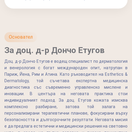
Основател
За доц. д-р Дончо Етугов
Доц. д-р Дончо Етугов е водещ специалист по дерматология
и венерология с богат международен опит, натрупан в
Париж, Йена, Рим и Атина. Като ръководител на Esthetics &
Dermatology, той съчетава експертна медицинска
диагностика със съвременно управленско мислене и
иновации. В центъра на неговата практика стои
индивидуалният подход. За доц. Етугов кожата изисква
комплексно разбиране, затова той залага на
персонализирани терапевтични планове, фокусирани върху
безопасността и дългосрочните резултати. Неговата мисия
е да предлага естетични и медицински решения на световно