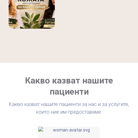
защита крие своите рискове. Един от най-честите
проблеми, с които се сблъскваме в нашата практика, е
актини…
Какво казват нашите
пациенти
Какво казват нашите пациенти за нас и за услугите,
които ние им предоставяме.