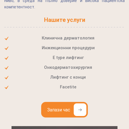
ниво, в среда на пълно доверие и висока пациентска
компетентност.
Нашите услуги
Клинична дерматология
Инжекционни процедури
E type лифтинг
Онкодерматохирургия
Лифтинг с конци
Facetite
Запази час