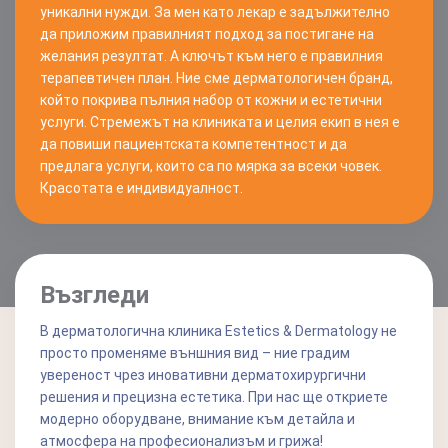
уникални нужди. За мен като лекар е задължително
да приложим правилният подход за постигане на
желания резултат. А ключът към него е правилния
терапевтичен план. Ние сме дерматологичен бранд,
който покрива пълния набор от кожни и естетични
услуги. Стремежът на клиниката и целия екип в нея е
да повиши пациентската компетентност и да
предлага услуги, които са по мярка за всеки човек.
Красотата е индивидуалност.
Възгледи
В дерматологична клиника Estetics & Dermatology не
просто променяме външния вид – ние градим
увереност чрез иновативни дерматохирургични
решения и прецизна естетика. При нас ще откриете
модерно оборудване, внимание към детайла и
атмосфера на професионализъм и грижа!