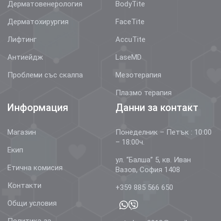
Дерматовенерология
BodyTite
Дерматохирургия
FaceTite
Лифтинг
AccuTite
Антиейдж
LaseMD
Проблеми със скалпа
Мезотерапия
Плазмо терапия
Информация
Данни за контакт
Магазин
Понеделник – Петък : 10:00
– 18:00ч.
Екип
ул. “Балша” 5, кв. Иван
Етична комисия
Вазов, София 1408
Контакти
+359 885 566 650
Общи условия
Политика за