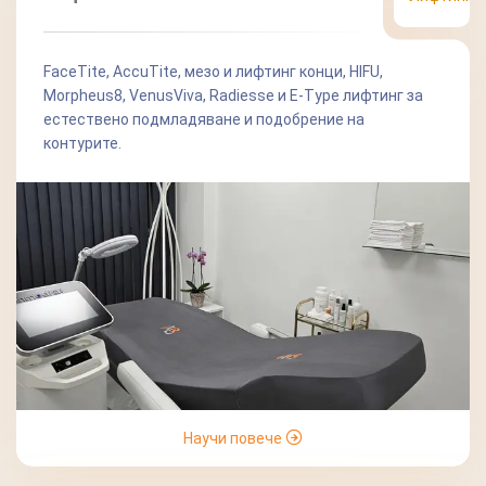
FaceTite, AccuTite, мезо и лифтинг конци, HIFU,
Morpheus8, VenusViva, Radiesse и E-Type лифтинг за
естествено подмладяване и подобрение на
контурите.
Научи повече