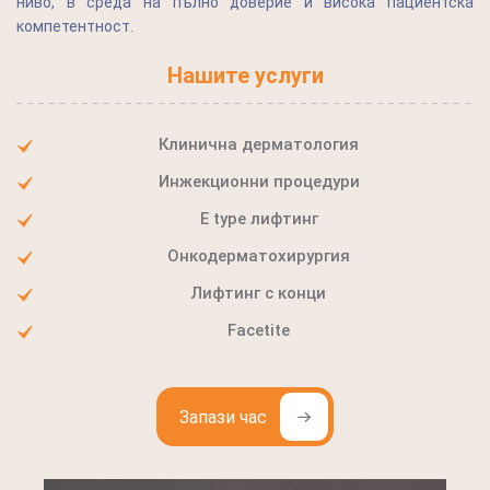
ниво, в среда на пълно доверие и висока пациентска
компетентност.
Нашите услуги
Клинична дерматология
Инжекционни процедури
E type лифтинг
Онкодерматохирургия
Лифтинг с конци
Facetite
Запази час