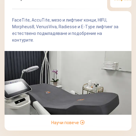
FaceTite, AccuTite, мезо и лифтинг конци, HIFU,
Morpheus8, VenusViva, Radiesse и E-Type лифтинг за
естествено подмладяване и подобрение на
контурите.
Научи повече