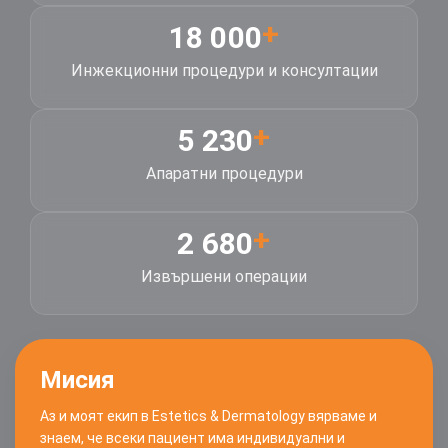
+
18 000
Инжекционни процедури и консултации
+
5 230
Апаратни процедури
+
2 680
Извършени операции
Мисия
Аз и моят екип в Estetics & Dermatology вярваме и
знаем, че всеки пациент има индивидуални и