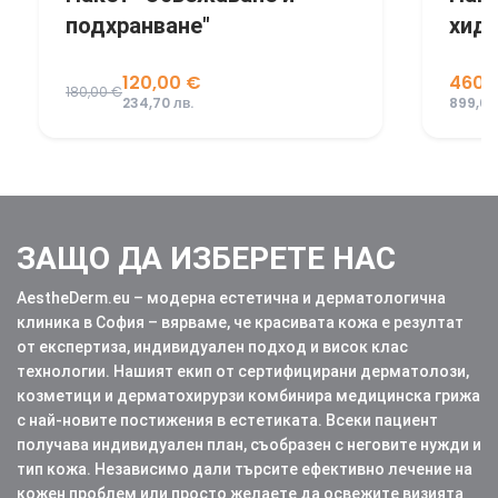
хидратация"
мез
460,00 €
50,0
899,68 лв.
97,79 л
ЗАЩО ДА ИЗБЕРЕТЕ НАС
AestheDerm.eu – модерна естетична и дерматологична
клиника в София – вярваме, че красивата кожа е резултат
от експертиза, индивидуален подход и висок клас
технологии. Нашият екип от сертифицирани дерматолози,
козметици и дерматохирурзи комбинира медицинска грижа
с най-новите постижения в естетиката. Всеки пациент
получава индивидуален план, съобразен с неговите нужди и
тип кожа. Независимо дали търсите ефективно лечение на
кожен проблем или просто желаете да освежите визията