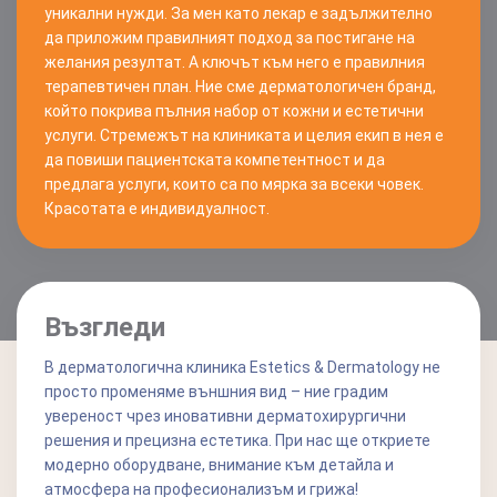
уникални нужди. За мен като лекар е задължително
да приложим правилният подход за постигане на
желания резултат. А ключът към него е правилния
терапевтичен план. Ние сме дерматологичен бранд,
който покрива пълния набор от кожни и естетични
услуги. Стремежът на клиниката и целия екип в нея е
да повиши пациентската компетентност и да
предлага услуги, които са по мярка за всеки човек.
Красотата е индивидуалност.
Възгледи
В дерматологична клиника Estetics & Dermatology не
просто променяме външния вид – ние градим
увереност чрез иновативни дерматохирургични
решения и прецизна естетика. При нас ще откриете
модерно оборудване, внимание към детайла и
атмосфера на професионализъм и грижа!