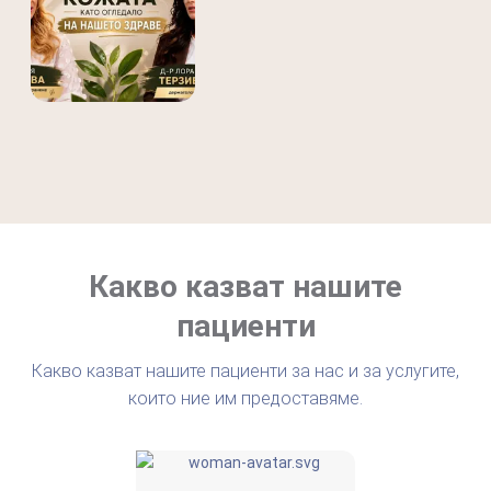
защита крие своите рискове. Един от най-честите
проблеми, с които се сблъскваме в нашата практика, е
актини…
Какво казват нашите
пациенти
Какво казват нашите пациенти за нас и за услугите,
които ние им предоставяме.