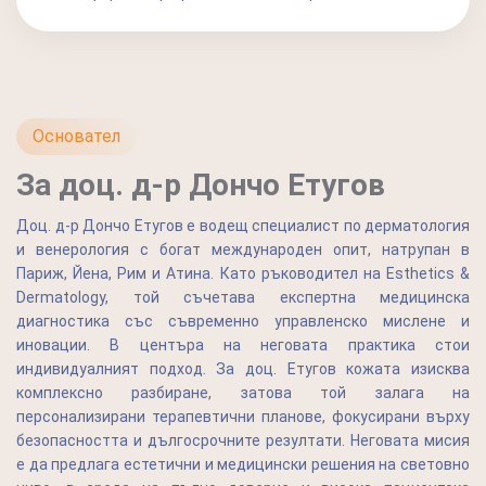
Основател
За доц. д-р Дончо Етугов
Доц. д-р Дончо Етугов е водещ специалист по дерматология
и венерология с богат международен опит, натрупан в
Париж, Йена, Рим и Атина. Като ръководител на Esthetics &
Dermatology, той съчетава експертна медицинска
диагностика със съвременно управленско мислене и
иновации. В центъра на неговата практика стои
индивидуалният подход. За доц. Етугов кожата изисква
комплексно разбиране, затова той залага на
персонализирани терапевтични планове, фокусирани върху
безопасността и дългосрочните резултати. Неговата мисия
е да предлага естетични и медицински решения на световно