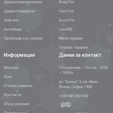
Дерматовенерология
BodyTite
Дерматохирургия
FaceTite
Лифтинг
AccuTite
Антиейдж
LaseMD
Проблеми със скалпа
Мезотерапия
Плазмо терапия
Информация
Данни за контакт
Магазин
Понеделник – Петък : 10:00
– 18:00ч.
Екип
ул. “Балша” 5, кв. Иван
Етична комисия
Вазов, София 1408
Контакти
+359 885 566 650
Общи условия
Политика за